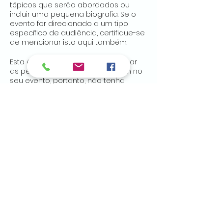
tópicos que serão abordados ou
incluir uma pequena biografia. Se o
evento for direcionado a um tipo
específico de audiência, certifique-se
de mencionar isto aqui também.
Esta é sua oportunidade de animar
as pessoas para comparecerem no
seu evento, portanto, não tenha
medo de mostrar personalidade e
entusiasmo! Incentive seus visitantes
a se registrarem, preencherem o
RSVP, ou comprarem um ingresso
hoje mesmo para reservarem a vaga
deles.
Compartilhe esse evento