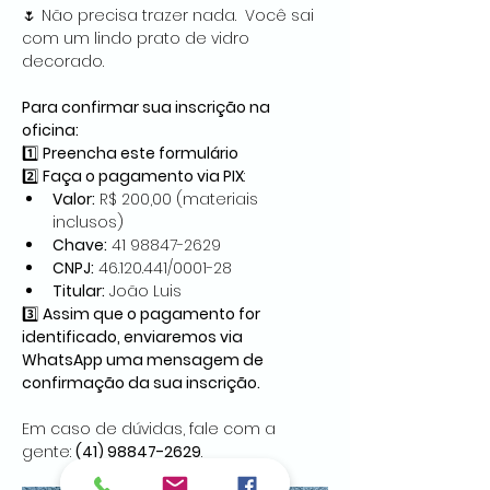
🌷 Não precisa trazer nada.  Você sai 
com um lindo prato de vidro 
decorado.
Para confirmar sua inscrição na 
oficina:
1️⃣ 
Preencha este formulário
2️⃣ 
Faça o pagamento via PIX
:
Valor:
 R$ 200,00 (materiais 
inclusos)
Chave:
 41 98847-2629
CNPJ:
 46.120.441/0001-28
Titular:
 João Luis
3️⃣ 
Assim que o pagamento for 
identificado, enviaremos via 
WhatsApp uma mensagem de 
confirmação da sua inscrição.
Em caso de dúvidas, fale com a 
gente: 
(41) 98847-2629
.