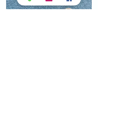
Sobre Cris Baruffi:
É professora e artesã com ampla 