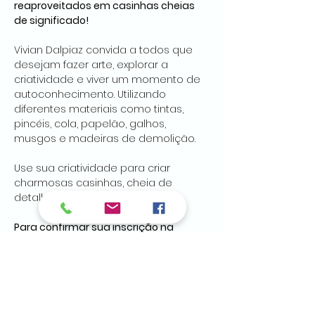
reaproveitados em casinhas cheias 
de significado!
Vivian Dalpiaz convida a todos que 
desejam fazer arte, explorar a 
criatividade e viver um momento de 
autoconhecimento. Utilizando 
diferentes materiais como tintas, 
pincéis, cola, papelão, galhos, 
musgos e madeiras de demolição.
Use sua criatividade para criar 
charmosas casinhas, cheia de 
detalhes e boas memórias!!
Para confirmar sua inscrição na 
oficina:
1️⃣ 
Preencha este formulário
2️⃣ 
Faça o pagamento via PIX
:
Valor:
 R$ 120,00 (materiais inclusos)
Chave:
 41 98847-2629