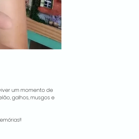
e viver um momento de 
elão, galhos, musgos e 
emórias!!