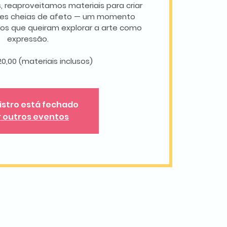
, reaproveitamos materiais para criar
es cheias de afeto — um momento
odos que queiram explorar a arte como
expressão.
20,00 (materiais inclusos)
istro está fechado
r outros eventos