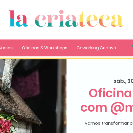
Cursos
Oficinas & Workshops
Coworking Criativo
sáb., 3
Oficin
com @mi
Vamos transformar o 