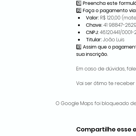
1️⃣ 
Preencha este formulá
2️⃣ 
Faça o pagamento via 
Valor:
 R$ 120,00 (mate
Chave:
 41 98847-262
CNPJ:
 46.120.441/0001-
Titular:
 João Luis
3️⃣ 
Assim que o pagament
sua inscrição.
Em caso de dúvidas, fale
Vai ser ótimo te receber
O Google Maps foi bloqueado dev
Compartilhe esse 