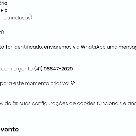
rio
PIX
:
riais inclusos)
9
28
o for identificado, enviaremos via WhatsApp uma mensa
 com a gente: 
(41) 98847-2629
.
 para este momento criativo! 💛
ido às suas configurações de cookies funcionais e anál
evento