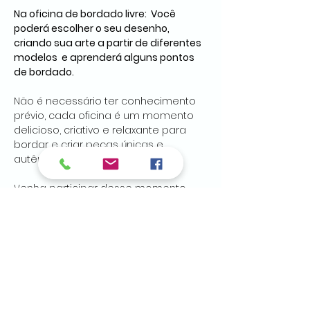
Na oficina de bordado livre:  Você 
poderá escolher o seu desenho, 
criando sua arte a partir de diferentes 
modelos  e aprenderá alguns pontos 
de bordado.
Não é necessário ter conhecimento 
prévio, cada oficina é um momento 
delicioso, criativo e relaxante para 
bordar e criar peças únicas e 
autênticas.
Venha participar desse momento 
único com a gente, inscreva-se!
Preencha este formulário e faça PIX 
para chave 41 98847-2629 (cnpj 
46120441/0001-28)
Valor: R$ 150,00
(incluso os materiais a 
serem utilizados na oficina).