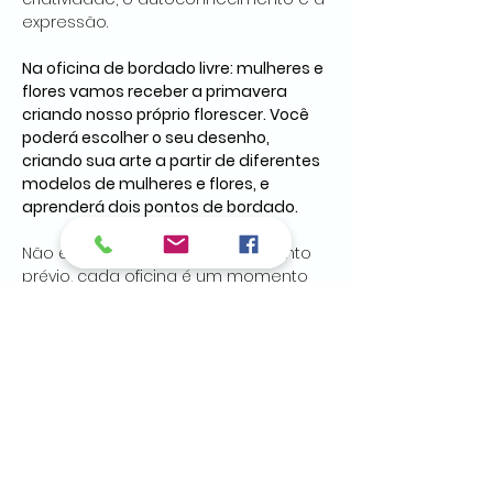
expressão.
Na oficina de bordado livre: mulheres e 
flores vamos receber a primavera 
criando nosso próprio florescer. Você 
poderá escolher o seu desenho, 
criando sua arte a partir de diferentes 
modelos de mulheres e flores, e 
aprenderá dois pontos de bordado.
Não é necessário ter conhecimento 
prévio, cada oficina é um momento 
delicioso, criativo e relaxante para 
bordar e criar peças únicas e 
autênticas.
Venha receber a primavera com a 
gente em um momento especial de 
bordado livre, café e boas conversas.