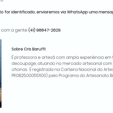
o for identificado, enviaremos via WhatsApp uma mensa
 com a gente: 
(41) 98847-2629
.
Sobre Cris Baruffi:
É professora e artesã com ampla experiência em t
decoupage, atuando no mercado artesanal com tr
oficinas.  É registrada na Carteira Nacional do Arte
PR.0825.0005511.00) pelo Programa do Artesanato Bra