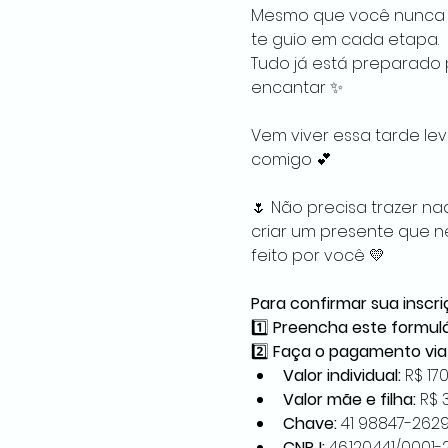
Mesmo que você nunca te
te guio em cada etapa.
Tudo já está preparado p
encantar ✨
Vem viver essa tarde leve
comigo 💕
🌷 Não precisa trazer na
criar um presente que n
feito por você 💛
Para confirmar sua inscri
1️⃣ 
Preencha este formulá
2️⃣ 
Faça o pagamento via 
Valor individual:
 R$ 17
Valor mãe e filha:
 R$ 
Chave:
 41 98847-262
CNPJ:
 46.120.441/0001-