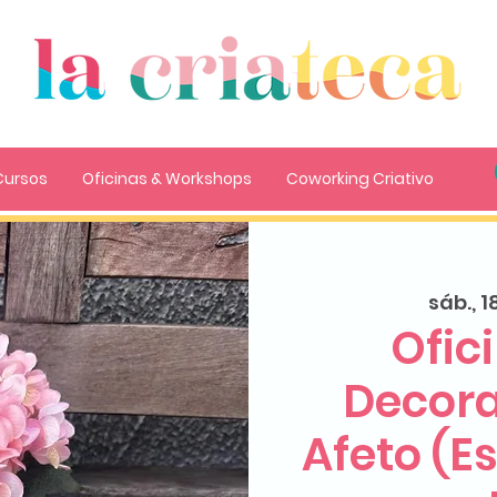
Cursos
Oficinas & Workshops
Coworking Criativo
sáb., 1
Ofic
Decora
Afeto (E