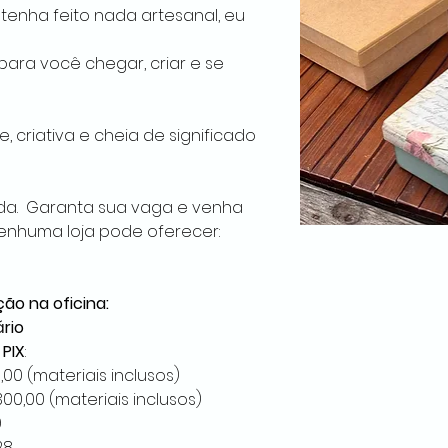
nha feito nada artesanal, eu 
ara você chegar, criar e se 
, criativa e cheia de significado 
da.  Garanta sua vaga e venha 
enhuma loja pode oferecer: 
ção na oficina:
rio
PIX
:
0,00 (materiais inclusos)
300,00 (materiais inclusos)
9
28