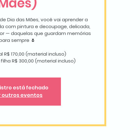
Mães)
 de Dia das Mães, você vai aprender a
da com pintura e decoupage, delicada,
amor — daquelas que guardam memórias
para sempre 🌷
al R$ 170,00 (material incluso)
ilha R$ 300,00 (material incluso)
istro está fechado
r outros eventos