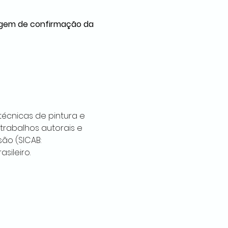
gem de confirmação da 
écnicas de pintura e 
abalhos autorais e 
são (SICAB: 
sileiro.