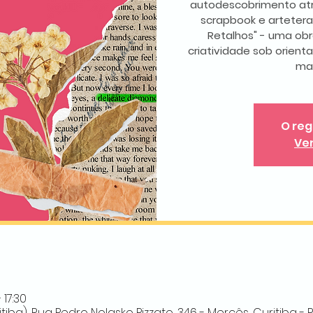
autodescobrimento atr
scrapbook e arteterap
Retalhos" - uma obra
criatividade sob orien
mat
O reg
Ve
 17:30
iba), Rua Pedro Nolasko Pizzato, 346 - Mercês, Curitiba - PR,