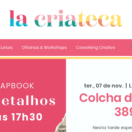
Cursos
Oficinas & Workshops
Coworking Criativo
ter., 07 de nov.
  |  
L
Colcha d
389
Nesta tarde espe