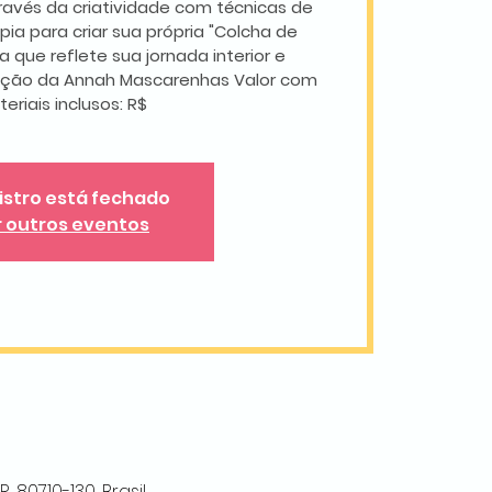
avés da criatividade com técnicas de
ia para criar sua própria "Colcha de
 que reflete sua jornada interior e
tação da Annah Mascarenhas Valor com
eriais inclusos: R$
istro está fechado
r outros eventos
 80710-130, Brasil