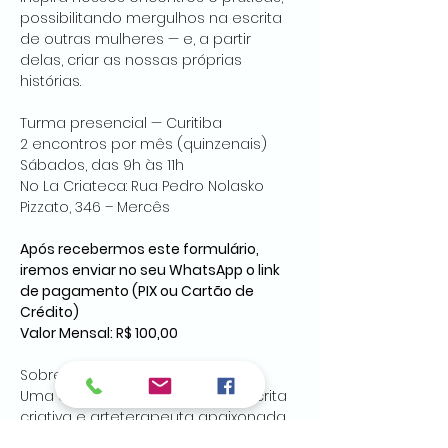
possibilitando mergulhos na escrita 
de outras mulheres — e, a partir 
delas, criar as nossas próprias 
histórias.
Turma presencial — Curitiba
2 encontros por mês (quinzenais)
Sábados, das 9h às 11h
No La Criateca: Rua Pedro Nolasko 
Pizzato, 346 – Mercês
Após recebermos este formulário, 
iremos enviar no seu WhatsApp o link 
de pagamento (PIX ou Cartão de 
Crédito)
Valor Mensal: R$ 100,00
Sobre 
Joy Bandeira
:
Uma escritora, professora de escrita 
criativa e arteterapeuta apaixonada 
por escrever e ler boas histórias!