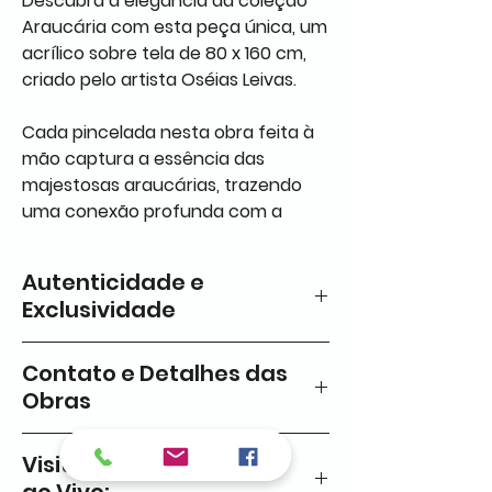
Descubra a elegância da coleção
Araucária com esta peça única, um
acrílico sobre tela de 80 x 160 cm,
criado pelo artista Oséias Leivas.
Cada pincelada nesta obra feita à
mão captura a essência das
majestosas araucárias, trazendo
uma conexão profunda com a
natureza. Esta obra de arte é uma
peça que adiciona um toque de
Autenticidade e
criatividade e sofisticação ao seu
Exclusividade
lar ou espaço de trabalho. Ideal
para quem aprecia a beleza
Todas as nossas obras são
singular de obras exclusivas e o
Contato e Detalhes das
únicas, 100% feitas à mão e
trabalho artesanal.
Obras
autenticadas
, garantindo a
originalidade e a exclusividade
Ficou interessado nesta obra?
Visitação e Experiência
de cada peça adquirida.
Entre em contato conosco