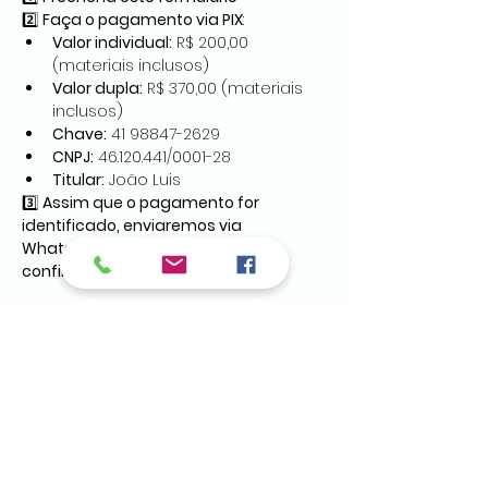
2️⃣ 
Faça o pagamento via PIX
:
Valor individual:
 R$ 200,00 
(materiais inclusos)
Valor dupla:
 R$ 370,00 (materiais 
inclusos)
Chave:
 41 98847-2629
CNPJ:
 46.120.441/0001-28
Titular:
 João Luis
3️⃣ 
Assim que o pagamento for 
identificado, enviaremos via 
WhatsApp uma mensagem de 
confirmação da sua inscrição.
Em caso de dúvidas, fale com a 
gente: 
(41) 98847-2629
.