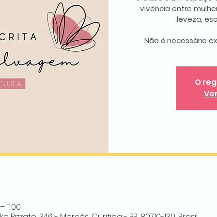
vivência entre mulh
leveza, es
Não é necessário ex
O reg
Ve
 11:00
 Pizzato, 346 - Mercês, Curitiba - PR, 80710-130, Brasil