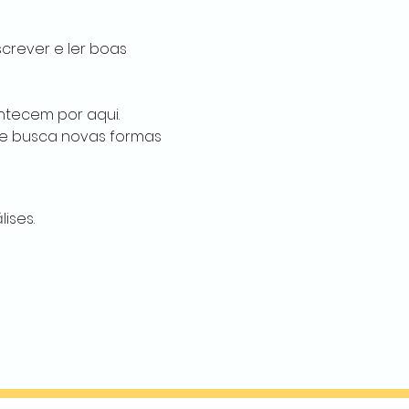
crever e ler boas 
ntecem por aqui. 
e busca novas formas 
ises.